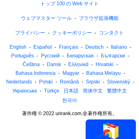
トップ 100 の Web サイト
ウェブマスター ツール
-
ブラウザ拡張機能
プライバシー
-
クッキーポリシー
-
コンタクト
English
-
Español
-
Français
-
Deutsch
-
Italiano
-
Português
-
Русский
-
Беларуская
-
Български
-
Čeština
-
Dansk
-
Ελληνικά
-
Hrvatski
-
Bahasa Indonesia
-
Magyar
-
Bahasa Melayu
-
Nederlands
-
Polski
-
Română
-
Srpski
-
Slovenský
-
Українська
-
Türkçe
日本語
简体中文
繁體中文
한국어
著作権 © 2022 urirank.com.全著作権所有。