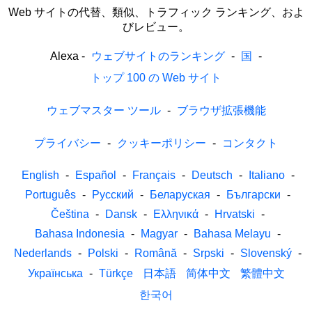
Web サイトの代替、類似、トラフィック ランキング、およ
びレビュー。
Alexa
-
ウェブサイトのランキング
-
国
-
トップ 100 の Web サイト
ウェブマスター ツール
-
ブラウザ拡張機能
プライバシー
-
クッキーポリシー
-
コンタクト
English
-
Español
-
Français
-
Deutsch
-
Italiano
-
Português
-
Русский
-
Беларуская
-
Български
-
Čeština
-
Dansk
-
Ελληνικά
-
Hrvatski
-
Bahasa Indonesia
-
Magyar
-
Bahasa Melayu
-
Nederlands
-
Polski
-
Română
-
Srpski
-
Slovenský
-
Українська
-
Türkçe
日本語
简体中文
繁體中文
한국어