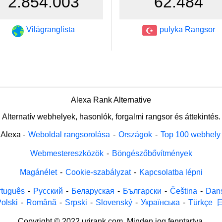
2.854.003
62.484
Világranglista
pulyka Rangsor
Alexa Rank Alternative
Alternatív webhelyek, hasonlók, forgalmi rangsor és áttekintés.
Alexa
-
Weboldal rangsorolása
-
Országok
-
Top 100 webhely
Webmestereszközök
-
Böngészőbővítmények
Magánélet
-
Cookie-szabályzat
-
Kapcsolatba lépni
rtuguês
-
Русский
-
Беларуская
-
Български
-
Čeština
-
Dan
olski
-
Română
-
Srpski
-
Slovenský
-
Українська
-
Türkçe
Copyright © 2022 urirank.com. Minden jog fenntartva.