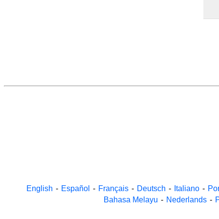
English
-
Español
-
Français
-
Deutsch
-
Italiano
-
Po
Bahasa Melayu
-
Nederlands
-
P