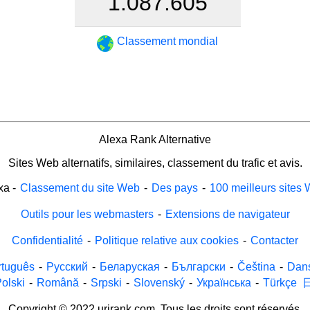
1.087.605
Classement mondial
Alexa Rank Alternative
Sites Web alternatifs, similaires, classement du trafic et avis.
xa
-
Classement du site Web
-
Des pays
-
100 meilleurs sites
Outils pour les webmasters
-
Extensions de navigateur
Confidentialité
-
Politique relative aux cookies
-
Contacter
rtuguês
-
Русский
-
Беларуская
-
Български
-
Čeština
-
Dan
olski
-
Română
-
Srpski
-
Slovenský
-
Українська
-
Türkçe
Copyright © 2022 urirank.com. Tous les droits sont réservés.