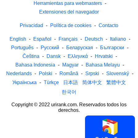
Herramientas para webmasters
-
Extensiones del navegador
Privacidad
-
Política de cookies
-
Contacto
English
-
Español
-
Français
-
Deutsch
-
Italiano
-
Português
-
Русский
-
Беларуская
-
Български
-
Čeština
-
Dansk
-
Ελληνικά
-
Hrvatski
-
Bahasa Indonesia
-
Magyar
-
Bahasa Melayu
-
Nederlands
-
Polski
-
Română
-
Srpski
-
Slovenský
-
Українська
-
Türkçe
日本語
简体中文
繁體中文
한국어
Copyright © 2022 urirank.com. Reservados todos los
derechos.