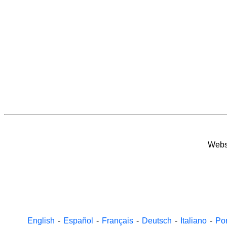
Websi
English
-
Español
-
Français
-
Deutsch
-
Italiano
-
Po