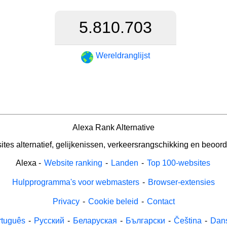
5.810.703
Wereldranglijst
Alexa Rank Alternative
tes alternatief, gelijkenissen, verkeersrangschikking en beoord
Alexa
-
Website ranking
-
Landen
-
Top 100-websites
Hulpprogramma's voor webmasters
-
Browser-extensies
Privacy
-
Cookie beleid
-
Contact
rtuguês
-
Русский
-
Беларуская
-
Български
-
Čeština
-
Dan