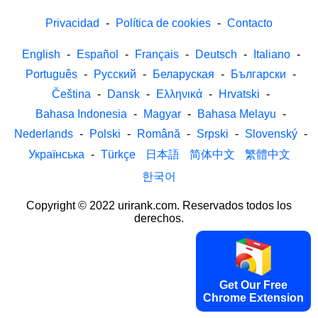
Privacidad
-
Política de cookies
-
Contacto
English
-
Español
-
Français
-
Deutsch
-
Italiano
-
Português
-
Русский
-
Беларуская
-
Български
-
Čeština
-
Dansk
-
Ελληνικά
-
Hrvatski
-
Bahasa Indonesia
-
Magyar
-
Bahasa Melayu
-
Nederlands
-
Polski
-
Română
-
Srpski
-
Slovenský
-
Українська
-
Türkçe
日本語
简体中文
繁體中文
한국어
Copyright © 2022 urirank.com. Reservados todos los
derechos.
Get Our Free
Chrome Extension