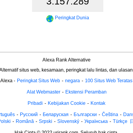
3.157.289
Peringkat Dunia
Alexa Rank Alternative
Alternatif situs web, kesamaan, peringkat lalu lintas, dan ulasan
Alexa
-
Peringkat Situs Web
-
negara
-
100 Situs Web Teratas
Alat Webmaster
-
Ekstensi Peramban
Pribadi
-
Kebijakan Cookie
-
Kontak
rtuguês
-
Русский
-
Беларуская
-
Български
-
Čeština
-
Dan
olski
-
Română
-
Srpski
-
Slovenský
-
Українська
-
Türkçe
Hak Cipta © 2022 urirank.com. Seluruh hak cipta.