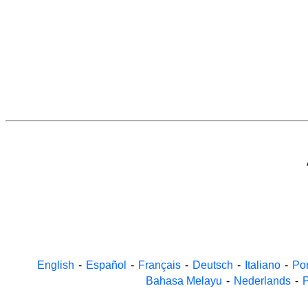
English
-
Español
-
Français
-
Deutsch
-
Italiano
-
Po
Bahasa Melayu
-
Nederlands
-
P