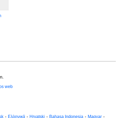
n
n.
ios web
sk
-
Ελληνικά
-
Hrvatski
-
Bahasa Indonesia
-
Magyar
-