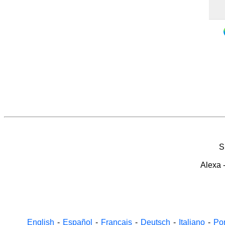
S
Alexa
English
-
Español
-
Français
-
Deutsch
-
Italiano
-
Po