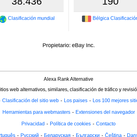
38.436
190
Clasificación mundial
Bélgica Clasificació
Propietario:
eBay Inc.
Alexa Rank Alternative
itios web alternativos, similares, clasificación de tráfico y revisió
-
Clasificación del sitio web
-
Los paises
-
Los 100 mejores sit
Herramientas para webmasters
-
Extensiones del navegador
Privacidad
-
Política de cookies
-
Contacto
rtuguês
-
Русский
-
Беларуская
-
Български
-
Čeština
-
Dan