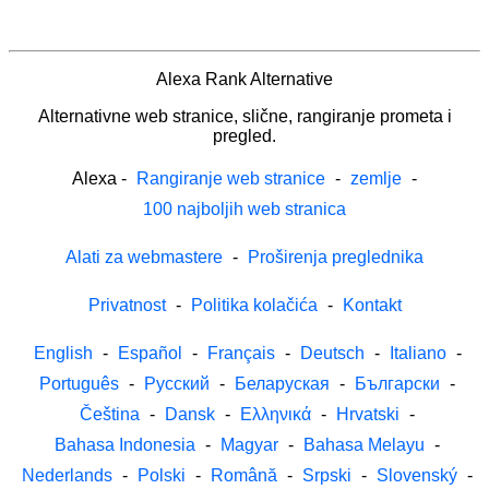
Alexa Rank Alternative
Alternativne web stranice, slične, rangiranje prometa i
pregled.
Alexa
-
Rangiranje web stranice
-
zemlje
-
100 najboljih web stranica
Alati za webmastere
-
Proširenja preglednika
Privatnost
-
Politika kolačića
-
Kontakt
English
-
Español
-
Français
-
Deutsch
-
Italiano
-
Português
-
Русский
-
Беларуская
-
Български
-
Čeština
-
Dansk
-
Ελληνικά
-
Hrvatski
-
Bahasa Indonesia
-
Magyar
-
Bahasa Melayu
-
Nederlands
-
Polski
-
Română
-
Srpski
-
Slovenský
-