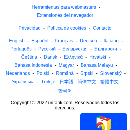
Herramientas para webmasters
-
Extensiones del navegador
Privacidad
-
Política de cookies
-
Contacto
English
-
Español
-
Français
-
Deutsch
-
Italiano
-
Português
-
Русский
-
Беларуская
-
Български
-
Čeština
-
Dansk
-
Ελληνικά
-
Hrvatski
-
Bahasa Indonesia
-
Magyar
-
Bahasa Melayu
-
Nederlands
-
Polski
-
Română
-
Srpski
-
Slovenský
-
Українська
-
Türkçe
日本語
简体中文
繁體中文
한국어
Copyright © 2022 urirank.com. Reservados todos los
derechos.