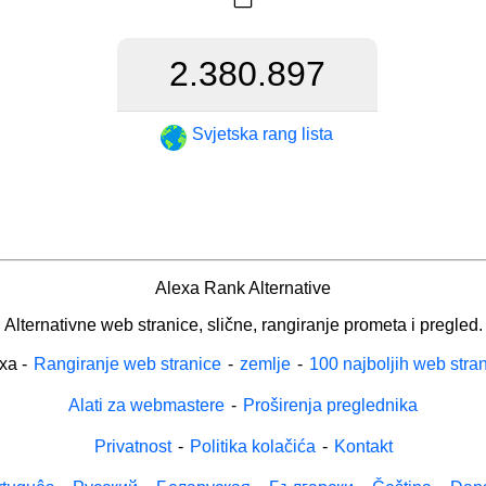
2.380.897
Svjetska rang lista
Alexa Rank Alternative
Alternativne web stranice, slične, rangiranje prometa i pregled.
xa
-
Rangiranje web stranice
-
zemlje
-
100 najboljih web stra
Alati za webmastere
-
Proširenja preglednika
Privatnost
-
Politika kolačića
-
Kontakt