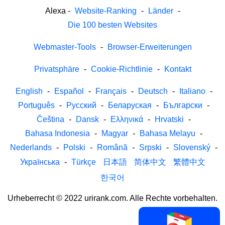
Alexa
-
Website-Ranking
-
Länder
-
Die 100 besten Websites
Webmaster-Tools
-
Browser-Erweiterungen
Privatsphäre
-
Cookie-Richtlinie
-
Kontakt
English
-
Español
-
Français
-
Deutsch
-
Italiano
-
Português
-
Русский
-
Беларуская
-
Български
-
Čeština
-
Dansk
-
Ελληνικά
-
Hrvatski
-
Bahasa Indonesia
-
Magyar
-
Bahasa Melayu
-
Nederlands
-
Polski
-
Română
-
Srpski
-
Slovenský
-
Українська
-
Türkçe
日本語
简体中文
繁體中文
한국어
Urheberrecht © 2022 urirank.com. Alle Rechte vorbehalten.