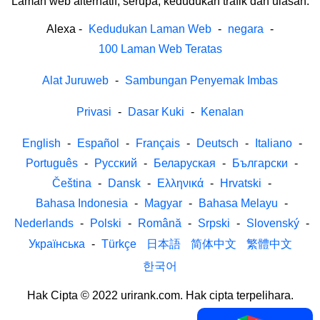
Laman web alternatif, serupa, kedudukan trafik dan ulasan.
Alexa
-
Kedudukan Laman Web
-
negara
-
100 Laman Web Teratas
Alat Juruweb
-
Sambungan Penyemak Imbas
Privasi
-
Dasar Kuki
-
Kenalan
English
-
Español
-
Français
-
Deutsch
-
Italiano
-
Português
-
Русский
-
Беларуская
-
Български
-
Čeština
-
Dansk
-
Ελληνικά
-
Hrvatski
-
Bahasa Indonesia
-
Magyar
-
Bahasa Melayu
-
Nederlands
-
Polski
-
Română
-
Srpski
-
Slovenský
-
Українська
-
Türkçe
日本語
简体中文
繁體中文
한국어
Hak Cipta © 2022 urirank.com. Hak cipta terpelihara.