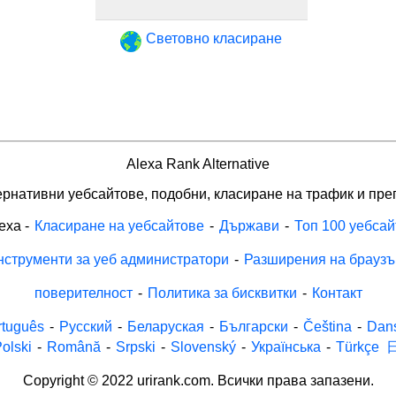
Световно класиране
Alexa Rank Alternative
рнативни уебсайтове, подобни, класиране на трафик и пре
exa
-
Класиране на уебсайтове
-
Държави
-
Топ 100 уебсай
нструменти за уеб администратори
-
Разширения на браузъ
поверителност
-
Политика за бисквитки
-
Контакт
rtuguês
-
Русский
-
Беларуская
-
Български
-
Čeština
-
Dan
olski
-
Română
-
Srpski
-
Slovenský
-
Українська
-
Türkçe
Copyright © 2022 urirank.com. Всички права запазени.