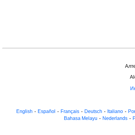
Алте
Al
И
English
-
Español
-
Français
-
Deutsch
-
Italiano
-
Po
Bahasa Melayu
-
Nederlands
-
P