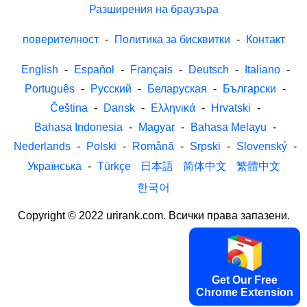
Разширения на браузъра
поверителност
-
Политика за бисквитки
-
Контакт
English
-
Español
-
Français
-
Deutsch
-
Italiano
-
Português
-
Русский
-
Беларуская
-
Български
-
Čeština
-
Dansk
-
Ελληνικά
-
Hrvatski
-
Bahasa Indonesia
-
Magyar
-
Bahasa Melayu
-
Nederlands
-
Polski
-
Română
-
Srpski
-
Slovenský
-
Українська
-
Türkçe
日本語
简体中文
繁體中文
한국어
Copyright © 2022 urirank.com. Всички права запазени.
Get Our Free
Chrome Extension