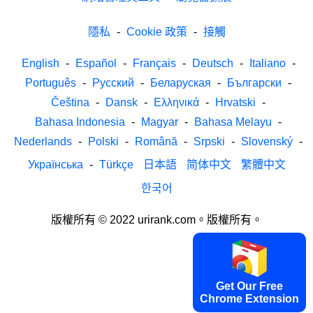
隱私
-
Cookie 政策
-
接觸
English
-
Español
-
Français
-
Deutsch
-
Italiano
-
Português
-
Русский
-
Беларуская
-
Български
-
Čeština
-
Dansk
-
Ελληνικά
-
Hrvatski
-
Bahasa Indonesia
-
Magyar
-
Bahasa Melayu
-
Nederlands
-
Polski
-
Română
-
Srpski
-
Slovenský
-
Українська
-
Türkçe
日本語
简体中文
繁體中文
한국어
版權所有 © 2022 urirank.com。版權所有。
Get Our Free
Chrome Extension