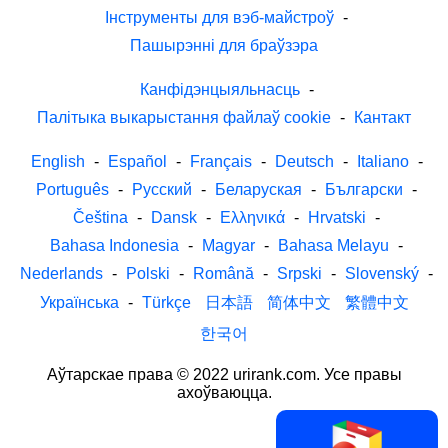
Інструменты для вэб-майстроў
-
Пашырэнні для браўзэра
Канфідэнцыяльнасць
-
Палітыка выкарыстання файлаў cookie
-
Кантакт
English
-
Español
-
Français
-
Deutsch
-
Italiano
-
Português
-
Русский
-
Беларуская
-
Български
-
Čeština
-
Dansk
-
Ελληνικά
-
Hrvatski
-
Bahasa Indonesia
-
Magyar
-
Bahasa Melayu
-
Nederlands
-
Polski
-
Română
-
Srpski
-
Slovenský
-
Українська
-
Türkçe
日本語
简体中文
繁體中文
한국어
Аўтарскае права © 2022 urirank.com. Усе правы
ахоўваюцца.