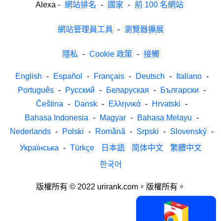
Alexa
-
網站排名
-
國家
-
前 100 名網站
網站管理員工具
-
瀏覽器擴展
隱私
-
Cookie 政策
-
接觸
English
-
Español
-
Français
-
Deutsch
-
Italiano
-
Português
-
Русский
-
Беларуская
-
Български
-
Čeština
-
Dansk
-
Ελληνικά
-
Hrvatski
-
Bahasa Indonesia
-
Magyar
-
Bahasa Melayu
-
Nederlands
-
Polski
-
Română
-
Srpski
-
Slovenský
-
Українська
-
Türkçe
日本語
简体中文
繁體中文
한국어
版權所有 © 2022 urirank.com。版權所有。