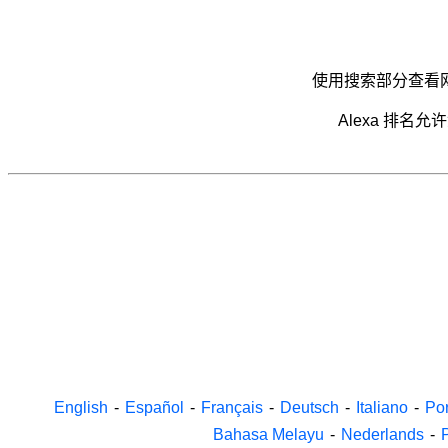
使用搜索部分查看
Alexa 排
English
-
Español
-
Français
-
Deutsch
-
Italiano
-
Po
Bahasa Melayu
-
Nederlands
-