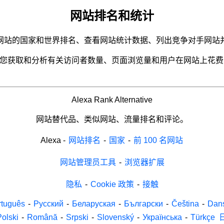
网站排名和统计
网站的国家和世界排名、查看网站统计数据、列出竞争对手网站
名允许您获取和分析有关访问者数量、页面浏览量和用户在网站上花
Alexa Rank Alternative
网站替代品、类似网站、流量排名和评论。
Alexa
-
网站排名
-
国家
-
前 100 名网站
网站管理员工具
-
浏览器扩展
隐私
-
Cookie 政策
-
接触
rtuguês
-
Русский
-
Беларуская
-
Български
-
Čeština
-
Dan
Polski
-
Română
-
Srpski
-
Slovenský
-
Українська
-
Türkçe