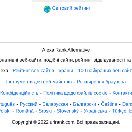
Світовий рейтинг
Alexa Rank Alternative
нативні веб-сайти, подібні сайти, рейтинг відвідуваності та
lexa
-
Рейтинг веб-сайтів
-
країни
-
100 найкращих веб-сайт
Інструменти для веб-майстрів
-
Розширення браузера
Конфіденційність
-
Політика щодо файлів cookie
-
Контакти
rtuguês
-
Русский
-
Беларуская
-
Български
-
Čeština
-
Dan
olski
-
Română
-
Srpski
-
Slovenský
-
Українська
-
Türkçe
Copyright © 2022 urirank.com. Всі права захищені.