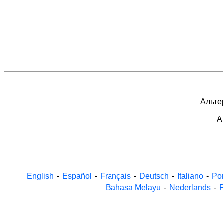
Альтер
A
English
-
Español
-
Français
-
Deutsch
-
Italiano
-
Po
Bahasa Melayu
-
Nederlands
-
P