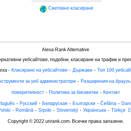
Световно класиране
Alexa Rank Alternative
рнативни уебсайтове, подобни, класиране на трафик и пре
exa
-
Класиране на уебсайтове
-
Държави
-
Топ 100 уебсай
нструменти за уеб администратори
-
Разширения на браузъ
поверителност
-
Политика за бисквитки
-
Контакт
rtuguês
-
Русский
-
Беларуская
-
Български
-
Čeština
-
Dan
olski
-
Română
-
Srpski
-
Slovenský
-
Українська
-
Türkçe
Copyright © 2022 urirank.com. Всички права запазени.