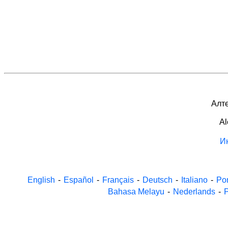
Алте
Al
И
English
-
Español
-
Français
-
Deutsch
-
Italiano
-
Po
Bahasa Melayu
-
Nederlands
-
P