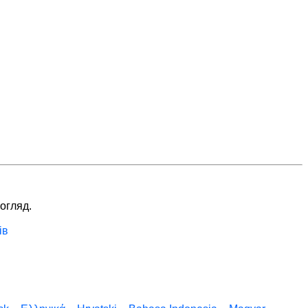
 огляд.
ів