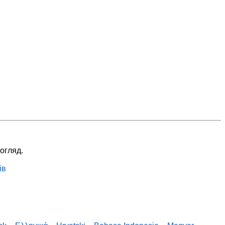
 огляд.
ів