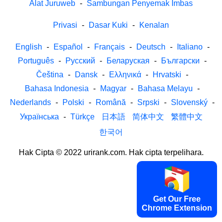
Alat Juruweb
-
Sambungan Penyemak Imbas
Privasi
-
Dasar Kuki
-
Kenalan
English
-
Español
-
Français
-
Deutsch
-
Italiano
-
Português
-
Русский
-
Беларуская
-
Български
-
Čeština
-
Dansk
-
Ελληνικά
-
Hrvatski
-
Bahasa Indonesia
-
Magyar
-
Bahasa Melayu
-
Nederlands
-
Polski
-
Română
-
Srpski
-
Slovenský
-
Українська
-
Türkçe
日本語
简体中文
繁體中文
한국어
Hak Cipta © 2022 urirank.com. Hak cipta terpelihara.
Get Our Free
Chrome Extension