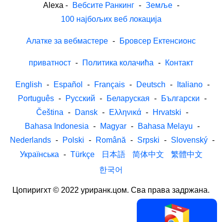
Alexa
-
Вебсите Ранкинг
-
Земље
-
100 најбољих веб локација
Алатке за вебмастере
-
Бровсер Ектенсионс
приватност
-
Политика колачића
-
Контакт
English
-
Español
-
Français
-
Deutsch
-
Italiano
-
Português
-
Русский
-
Беларуская
-
Български
-
Čeština
-
Dansk
-
Ελληνικά
-
Hrvatski
-
Bahasa Indonesia
-
Magyar
-
Bahasa Melayu
-
Nederlands
-
Polski
-
Română
-
Srpski
-
Slovenský
-
Українська
-
Türkçe
日本語
简体中文
繁體中文
한국어
Цопиригхт © 2022 уриранк.цом. Сва права задржана.