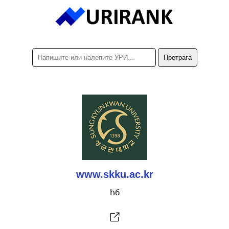
www.skku.ac.kr
հб