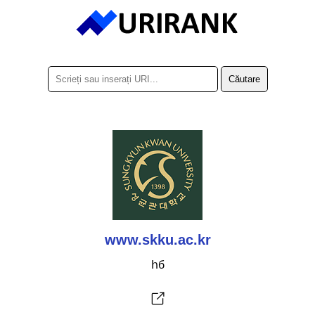
www.skku.ac.kr
հб