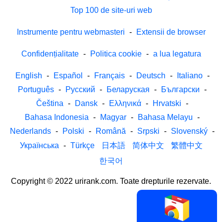
Top 100 de site-uri web
Instrumente pentru webmasteri
-
Extensii de browser
Confidențialitate
-
Politica cookie
-
a lua legatura
English
-
Español
-
Français
-
Deutsch
-
Italiano
-
Português
-
Русский
-
Беларуская
-
Български
-
Čeština
-
Dansk
-
Ελληνικά
-
Hrvatski
-
Bahasa Indonesia
-
Magyar
-
Bahasa Melayu
-
Nederlands
-
Polski
-
Română
-
Srpski
-
Slovenský
-
Українська
-
Türkçe
日本語
简体中文
繁體中文
한국어
Copyright © 2022 urirank.com. Toate drepturile rezervate.