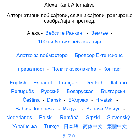
Alexa Rank Alternative
Алтернативни веб сајтови, слични сајтови, рангирање
саобраћаја и преглед.
Alexa
-
Вебсите Ранкинг
-
Земље
-
100 најбољих веб локација
Алатке за вебмастере
-
Бровсер Ектенсионс
приватност
-
Политика колачића
-
Контакт
English
-
Español
-
Français
-
Deutsch
-
Italiano
-
Português
-
Русский
-
Беларуская
-
Български
-
Čeština
-
Dansk
-
Ελληνικά
-
Hrvatski
-
Bahasa Indonesia
-
Magyar
-
Bahasa Melayu
-
Nederlands
-
Polski
-
Română
-
Srpski
-
Slovenský
-
Українська
-
Türkçe
日本語
简体中文
繁體中文
한국어