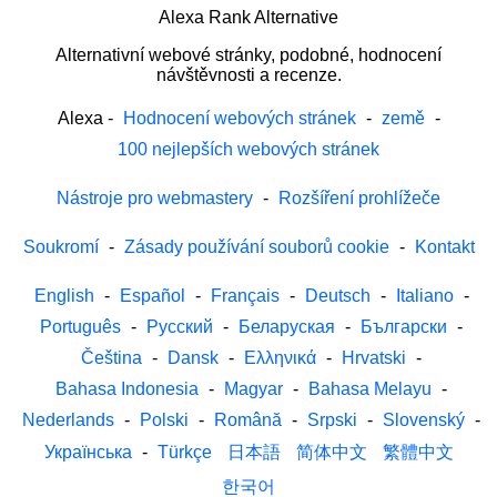
Alexa Rank Alternative
Alternativní webové stránky, podobné, hodnocení
návštěvnosti a recenze.
Alexa
-
Hodnocení webových stránek
-
země
-
100 nejlepších webových stránek
Nástroje pro webmastery
-
Rozšíření prohlížeče
Soukromí
-
Zásady používání souborů cookie
-
Kontakt
English
-
Español
-
Français
-
Deutsch
-
Italiano
-
Português
-
Русский
-
Беларуская
-
Български
-
Čeština
-
Dansk
-
Ελληνικά
-
Hrvatski
-
Bahasa Indonesia
-
Magyar
-
Bahasa Melayu
-
Nederlands
-
Polski
-
Română
-
Srpski
-
Slovenský
-
Українська
-
Türkçe
日本語
简体中文
繁體中文
한국어