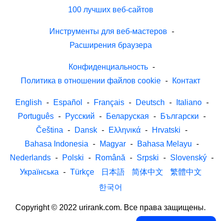
100 лучших веб-сайтов
Инструменты для веб-мастеров
-
Расширения браузера
Конфиденциальность
-
Политика в отношении файлов cookie
-
Контакт
English
-
Español
-
Français
-
Deutsch
-
Italiano
-
Português
-
Русский
-
Беларуская
-
Български
-
Čeština
-
Dansk
-
Ελληνικά
-
Hrvatski
-
Bahasa Indonesia
-
Magyar
-
Bahasa Melayu
-
Nederlands
-
Polski
-
Română
-
Srpski
-
Slovenský
-
Українська
-
Türkçe
日本語
简体中文
繁體中文
한국어
Copyright © 2022 urirank.com. Все права защищены.