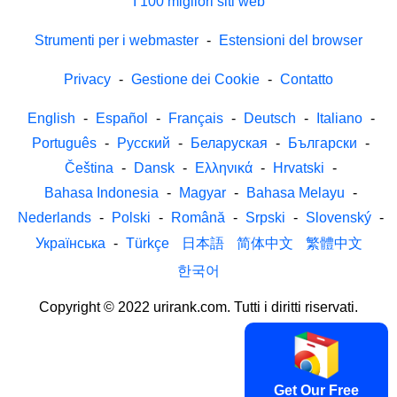
I 100 migliori siti web
Strumenti per i webmaster
-
Estensioni del browser
Privacy
-
Gestione dei Cookie
-
Contatto
English
-
Español
-
Français
-
Deutsch
-
Italiano
-
Português
-
Русский
-
Беларуская
-
Български
-
Čeština
-
Dansk
-
Ελληνικά
-
Hrvatski
-
Bahasa Indonesia
-
Magyar
-
Bahasa Melayu
-
Nederlands
-
Polski
-
Română
-
Srpski
-
Slovenský
-
Українська
-
Türkçe
日本語
简体中文
繁體中文
한국어
Copyright © 2022 urirank.com. Tutti i diritti riservati.
Get Our Free