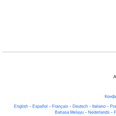
A
Конф
English
-
Español
-
Français
-
Deutsch
-
Italiano
-
Po
Bahasa Melayu
-
Nederlands
-
P