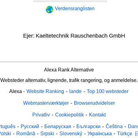
Verdensranglisten
Ejer:
Kaeltetechnik Rauschenbach GmbH
Alexa Rank Alternative
Websteder alternativ, lignende, trafik rangering, og anmeldelse.
Alexa
-
Website Ranking
-
lande
-
Top 100 websteder
Webmasterværktøjer
-
Browserudvidelser
Privatliv
-
Cookiepolitik
-
Kontakt
rtuguês
-
Русский
-
Беларуская
-
Български
-
Čeština
-
Dan
olski
-
Română
-
Srpski
-
Slovenský
-
Українська
-
Türkçe