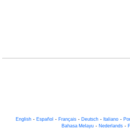
English
-
Español
-
Français
-
Deutsch
-
Italiano
-
Po
Bahasa Melayu
-
Nederlands
-
P