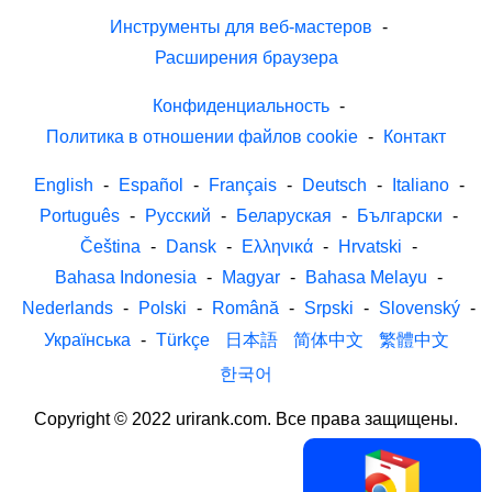
Инструменты для веб-мастеров
-
Расширения браузера
Конфиденциальность
-
Политика в отношении файлов cookie
-
Контакт
English
-
Español
-
Français
-
Deutsch
-
Italiano
-
Português
-
Русский
-
Беларуская
-
Български
-
Čeština
-
Dansk
-
Ελληνικά
-
Hrvatski
-
Bahasa Indonesia
-
Magyar
-
Bahasa Melayu
-
Nederlands
-
Polski
-
Română
-
Srpski
-
Slovenský
-
Українська
-
Türkçe
日本語
简体中文
繁體中文
한국어
Copyright © 2022 urirank.com. Все права защищены.