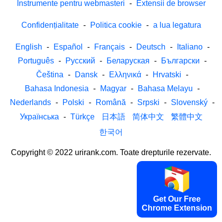
Instrumente pentru webmasteri
-
Extensii de browser
Confidențialitate
-
Politica cookie
-
a lua legatura
English
-
Español
-
Français
-
Deutsch
-
Italiano
-
Português
-
Русский
-
Беларуская
-
Български
-
Čeština
-
Dansk
-
Ελληνικά
-
Hrvatski
-
Bahasa Indonesia
-
Magyar
-
Bahasa Melayu
-
Nederlands
-
Polski
-
Română
-
Srpski
-
Slovenský
-
Українська
-
Türkçe
日本語
简体中文
繁體中文
한국어
Copyright © 2022 urirank.com. Toate drepturile rezervate.
Get Our Free
Chrome Extension