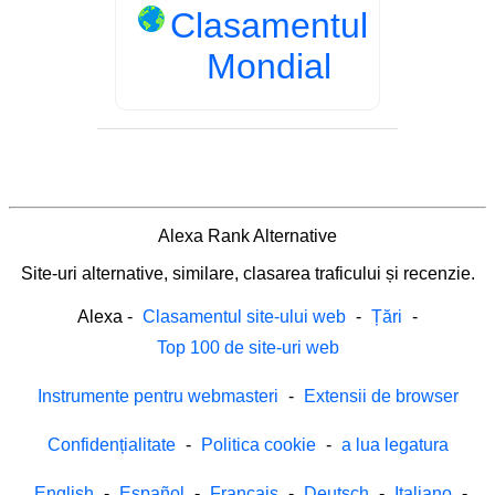
Clasamentul
Mondial
Alexa Rank Alternative
Site-uri alternative, similare, clasarea traficului și recenzie.
Alexa
-
Clasamentul site-ului web
-
Țări
-
Top 100 de site-uri web
Instrumente pentru webmasteri
-
Extensii de browser
Confidențialitate
-
Politica cookie
-
a lua legatura
English
-
Español
-
Français
-
Deutsch
-
Italiano
-