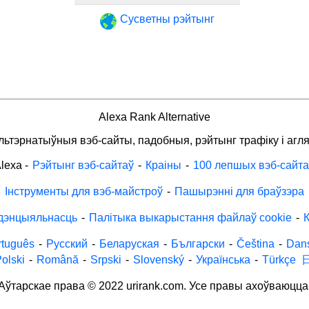
Сусветны рэйтынг
Alexa Rank Alternative
льтэрнатыўныя вэб-сайты, падобныя, рэйтынг трафіку і агля
lexa
-
Рэйтынг вэб-сайтаў
-
Краіны
-
100 лепшых вэб-сайта
Інструменты для вэб-майстроў
-
Пашырэнні для браўзэра
дэнцыяльнасць
-
Палітыка выкарыстання файлаў cookie
-
К
rtuguês
-
Русский
-
Беларуская
-
Български
-
Čeština
-
Dan
olski
-
Română
-
Srpski
-
Slovenský
-
Українська
-
Türkçe
Аўтарскае права © 2022 urirank.com. Усе правы ахоўваюцца