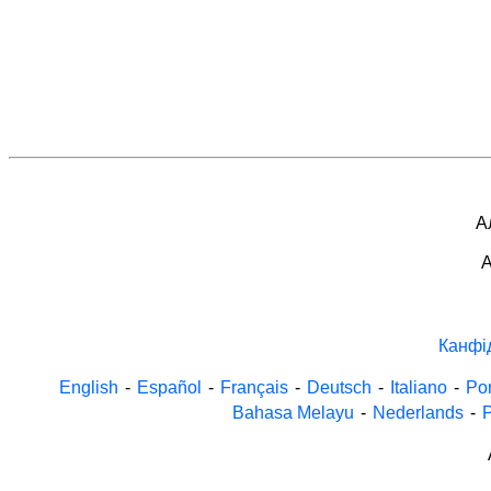
А
A
Канфі
English
-
Español
-
Français
-
Deutsch
-
Italiano
-
Po
Bahasa Melayu
-
Nederlands
-
P