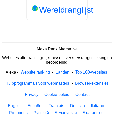
Wereldranglijst
Alexa Rank Alternative
Websites alternatief, gelijkenissen, verkeersrangschikking en
beoordeling.
Alexa
-
Website ranking
-
Landen
-
Top 100-websites
Hulpprogramma's voor webmasters
-
Browser-extensies
Privacy
-
Cookie beleid
-
Contact
English
-
Español
-
Français
-
Deutsch
-
Italiano
-
Português
-
Русский
-
Беларуская
-
Български
-