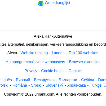
Wereldranglijst
Alexa Rank Alternative
tes alternatief, gelijkenissen, verkeersrangschikking en beoord
Alexa
-
Website ranking
-
Landen
-
Top 100-websites
Hulpprogramma's voor webmasters
-
Browser-extensies
Privacy
-
Cookie beleid
-
Contact
rtuguês
-
Русский
-
Беларуская
-
Български
-
Čeština
-
Dan
olski
-
Română
-
Srpski
-
Slovenský
-
Українська
-
Türkçe
Copyright © 2022 urirank.com. Alle rechten voorbehouden.