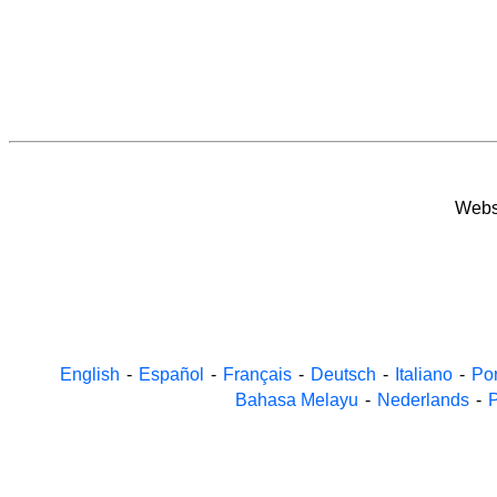
Websi
English
-
Español
-
Français
-
Deutsch
-
Italiano
-
Po
Bahasa Melayu
-
Nederlands
-
P