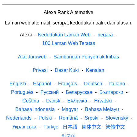
Alexa Rank Alternative
Laman web alternatif, serupa, kedudukan trafik dan ulasan.
Alexa
-
Kedudukan Laman Web
-
negara
-
100 Laman Web Teratas
Alat Juruweb
-
Sambungan Penyemak Imbas
Privasi
-
Dasar Kuki
-
Kenalan
English
-
Español
-
Français
-
Deutsch
-
Italiano
-
Português
-
Русский
-
Беларуская
-
Български
-
Čeština
-
Dansk
-
Ελληνικά
-
Hrvatski
-
Bahasa Indonesia
-
Magyar
-
Bahasa Melayu
-
Nederlands
-
Polski
-
Română
-
Srpski
-
Slovenský
-
Українська
-
Türkçe
日本語
简体中文
繁體中文
한국어