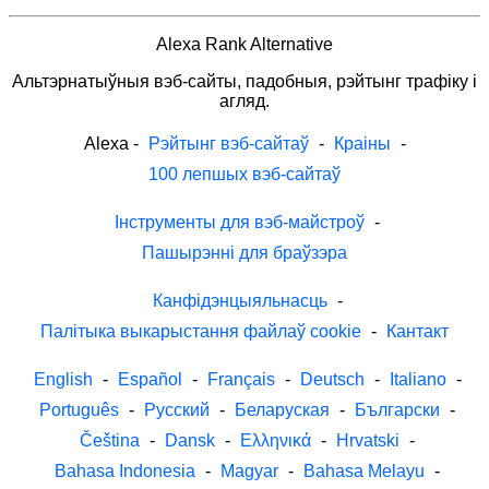
Alexa Rank Alternative
Альтэрнатыўныя вэб-сайты, падобныя, рэйтынг трафіку і
агляд.
Alexa
-
Рэйтынг вэб-сайтаў
-
Краіны
-
100 лепшых вэб-сайтаў
Інструменты для вэб-майстроў
-
Пашырэнні для браўзэра
Канфідэнцыяльнасць
-
Палітыка выкарыстання файлаў cookie
-
Кантакт
English
-
Español
-
Français
-
Deutsch
-
Italiano
-
Português
-
Русский
-
Беларуская
-
Български
-
Čeština
-
Dansk
-
Ελληνικά
-
Hrvatski
-
Bahasa Indonesia
-
Magyar
-
Bahasa Melayu
-