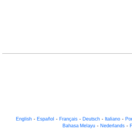
English
-
Español
-
Français
-
Deutsch
-
Italiano
-
Po
Bahasa Melayu
-
Nederlands
-
P