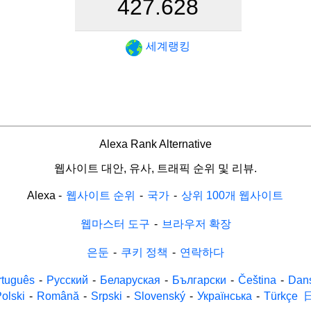
427.628
세계랭킹
Alexa Rank Alternative
웹사이트 대안, 유사, 트래픽 순위 및 리뷰.
Alexa
-
웹사이트 순위
-
국가
-
상위 100개 웹사이트
웹마스터 도구
-
브라우저 확장
은둔
-
쿠키 정책
-
연락하다
rtuguês
-
Русский
-
Беларуская
-
Български
-
Čeština
-
Dan
olski
-
Română
-
Srpski
-
Slovenský
-
Українська
-
Türkçe