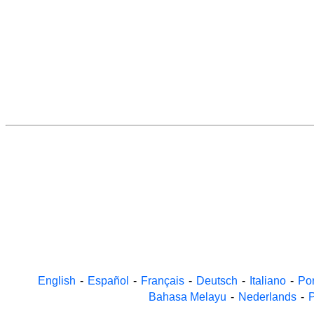
English
-
Español
-
Français
-
Deutsch
-
Italiano
-
Po
Bahasa Melayu
-
Nederlands
-
P