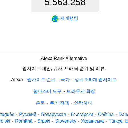
5.563.258
세계랭킹
Alexa Rank Alternative
웹사이트 대안, 유사, 트래픽 순위 및 리뷰.
Alexa
-
웹사이트 순위
-
국가
-
상위 100개 웹사이트
웹마스터 도구
-
브라우저 확장
은둔
-
쿠키 정책
-
연락하다
rtuguês
-
Русский
-
Беларуская
-
Български
-
Čeština
-
Dan
olski
-
Română
-
Srpski
-
Slovenský
-
Українська
-
Türkçe