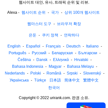
웹사이트 대안, 유사, 트래픽 순위 및 리뷰.
Alexa
-
웹사이트 순위
-
국가
-
상위 100개 웹사이트
웹마스터 도구
-
브라우저 확장
은둔
-
쿠키 정책
-
연락하다
English
-
Español
-
Français
-
Deutsch
-
Italiano
-
Português
-
Русский
-
Беларуская
-
Български
-
Čeština
-
Dansk
-
Ελληνικά
-
Hrvatski
-
Bahasa Indonesia
-
Magyar
-
Bahasa Melayu
-
Nederlands
-
Polski
-
Română
-
Srpski
-
Slovenský
-
Українська
-
Türkçe
日本語
简体中文
繁體中文
한국어
Copyright © 2022 urirank.com. 판권 소유.