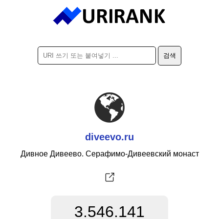
diveevo.ru
Дивное Дивеево. Серафимо-Дивеевский монаст
3.546.141