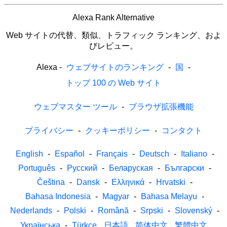
Alexa Rank Alternative
Web サイトの代替、類似、トラフィック ランキング、およ
びレビュー。
Alexa
-
ウェブサイトのランキング
-
国
-
トップ 100 の Web サイト
ウェブマスター ツール
-
ブラウザ拡張機能
プライバシー
-
クッキーポリシー
-
コンタクト
English
-
Español
-
Français
-
Deutsch
-
Italiano
-
Português
-
Русский
-
Беларуская
-
Български
-
Čeština
-
Dansk
-
Ελληνικά
-
Hrvatski
-
Bahasa Indonesia
-
Magyar
-
Bahasa Melayu
-
Nederlands
-
Polski
-
Română
-
Srpski
-
Slovenský
-
Українська
-
Türkçe
日本語
简体中文
繁體中文