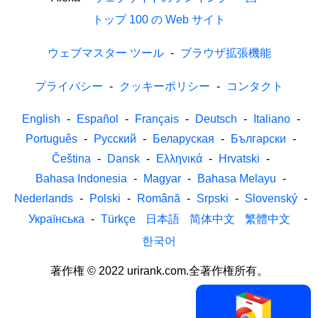
トップ 100 の Web サイト
ウェブマスター ツール
-
ブラウザ拡張機能
プライバシー
-
クッキーポリシー
-
コンタクト
English
-
Español
-
Français
-
Deutsch
-
Italiano
-
Português
-
Русский
-
Беларуская
-
Български
-
Čeština
-
Dansk
-
Ελληνικά
-
Hrvatski
-
Bahasa Indonesia
-
Magyar
-
Bahasa Melayu
-
Nederlands
-
Polski
-
Română
-
Srpski
-
Slovenský
-
Українська
-
Türkçe
日本語
简体中文
繁體中文
한국어
著作権 © 2022 urirank.com.全著作権所有。