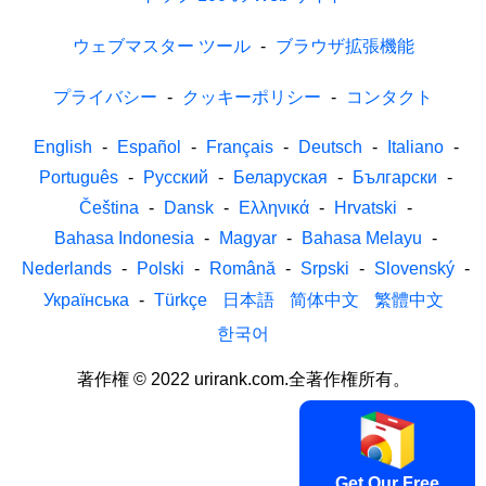
ウェブマスター ツール
-
ブラウザ拡張機能
プライバシー
-
クッキーポリシー
-
コンタクト
English
-
Español
-
Français
-
Deutsch
-
Italiano
-
Português
-
Русский
-
Беларуская
-
Български
-
Čeština
-
Dansk
-
Ελληνικά
-
Hrvatski
-
Bahasa Indonesia
-
Magyar
-
Bahasa Melayu
-
Nederlands
-
Polski
-
Română
-
Srpski
-
Slovenský
-
Українська
-
Türkçe
日本語
简体中文
繁體中文
한국어
著作権 © 2022 urirank.com.全著作権所有。
Get Our Free