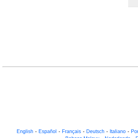
English
-
Español
-
Français
-
Deutsch
-
Italiano
-
Po