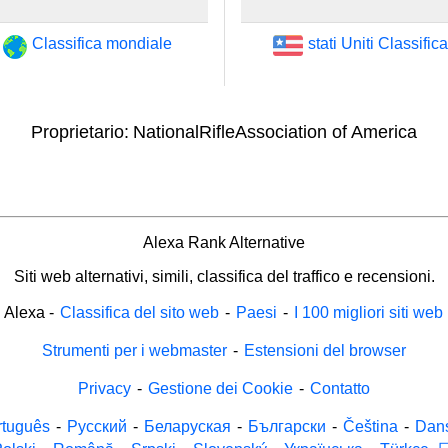
Classifica mondiale
stati Uniti Classifica
Proprietario:
NationalRifleAssociation of America
Alexa Rank Alternative
Siti web alternativi, simili, classifica del traffico e recensioni.
Alexa
-
Classifica del sito web
-
Paesi
-
I 100 migliori siti web
Strumenti per i webmaster
-
Estensioni del browser
Privacy
-
Gestione dei Cookie
-
Contatto
rtuguês
-
Русский
-
Беларуская
-
Български
-
Čeština
-
Dan