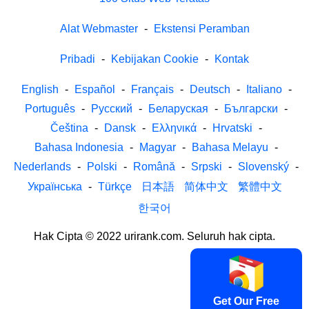
Alat Webmaster
-
Ekstensi Peramban
Pribadi
-
Kebijakan Cookie
-
Kontak
English
-
Español
-
Français
-
Deutsch
-
Italiano
-
Português
-
Русский
-
Беларуская
-
Български
-
Čeština
-
Dansk
-
Ελληνικά
-
Hrvatski
-
Bahasa Indonesia
-
Magyar
-
Bahasa Melayu
-
Nederlands
-
Polski
-
Română
-
Srpski
-
Slovenský
-
Українська
-
Türkçe
日本語
简体中文
繁體中文
한국어
Hak Cipta © 2022 urirank.com. Seluruh hak cipta.
Get Our Free